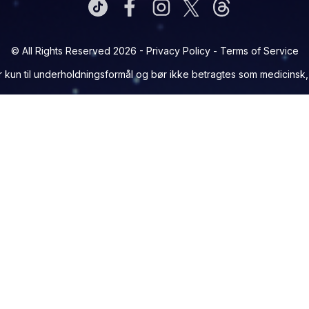
© All Rights Reserved 2026 -
Privacy Policy
-
Terms of Service
 kun til underholdningsformål og bør ikke betragtes som medicinsk, ju