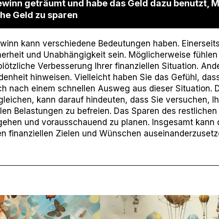
ewinn geträumt und habe das Geld dazu benutzt, 
che Geld zu sparen
inn kann verschiedene Bedeutungen haben. Einerseits 
herheit und Unabhängigkeit sein. Möglicherweise fühlen
plötzliche Verbesserung Ihrer finanziellen Situation. An
denheit hinweisen. Vielleicht haben Sie das Gefühl, da
ch nach einem schnellen Ausweg aus dieser Situation.
leichen, kann darauf hindeuten, dass Sie versuchen, I
ellen Belastungen zu befreien. Das Sparen des restliche
ugehen und vorausschauend zu planen. Insgesamt kann 
en finanziellen Zielen und Wünschen auseinanderzuset