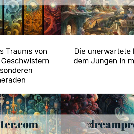
es Traums von
Die unerwartete
t Geschwistern
dem Jungen in 
esonderen
meraden