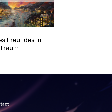
es Freundes in
 Traum
tact