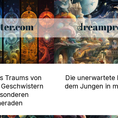
es Traums von
Die unerwartete
t Geschwistern
dem Jungen in 
esonderen
meraden