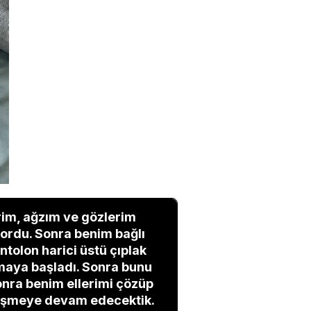
rim, ağzım ve gözlerim
yordu. Sonra benim bağlı
ntolon harici üstü çıplak
yapmaya başladı. Sonra bunu
onra benim ellerimi çözüp
evişmeye devam edecektik.