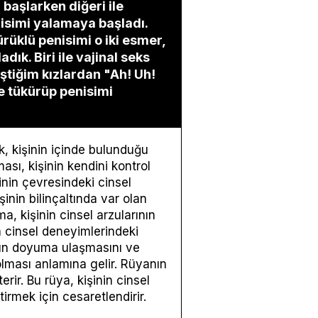
başlarken diğeri ile
isimi yalamaya başladı.
rüklü penisimi o iki esmer,
ık. Biri ile vajinal seks
ştiğim kızlardan "Ah! Uh!
me tükürüp penisimi
ık, kişinin içinde bulunduğu
ması, kişinin kendini kontrol
nin çevresindeki cinsel
şinin bilinçaltında var olan
a, kişinin cinsel arzularının
n cinsel deneyimlerindeki
ının doyuma ulaşmasını ve
olması anlamına gelir. Rüyanın
rir. Bu rüya, kişinin cinsel
tirmek için cesaretlendirir.