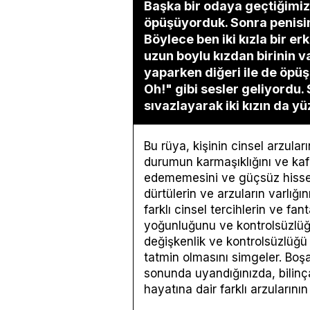
Başka bir odaya geçtiğimizd
öpüşüyorduk. Sonra penisi
Böylece ben iki kızla bir 
uzun boylu kızdan birinin va
yaparken diğeri ile de öpüş
Oh!" gibi sesler geliyordu.
sıvazlayarak iki kızın da 
Bu rüya, kişinin cinsel arzuları
durumun karmaşıklığını ve kafa 
edememesini ve güçsüz hissetm
dürtülerin ve arzuların varlığın
farklı cinsel tercihlerin ve fa
yoğunluğunu ve kontrolsüzlüğü
değişkenlik ve kontrolsüzlüğü 
tatmin olmasını simgeler. Boşa
sonunda uyandığınızda, bilinçal
hayatına dair farklı arzularını