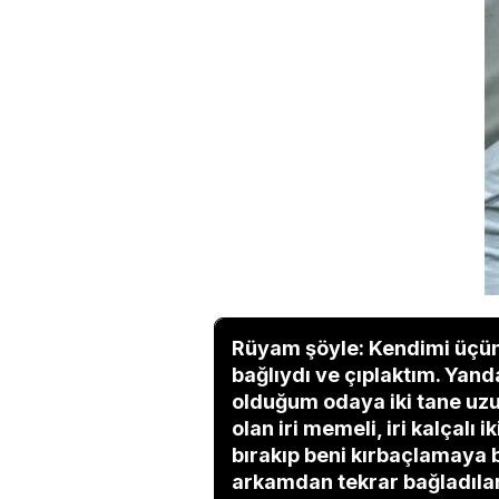
Rüyam şöyle: Kendimi üçün
bağlıydı ve çıplaktım. Yand
olduğum odaya iki tane uzun
olan iri memeli, iri kalçalı 
bırakıp beni kırbaçlamaya 
arkamdan tekrar bağladılar