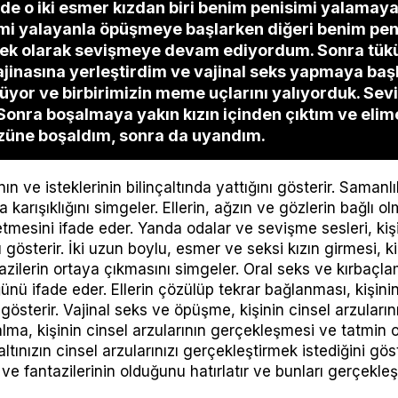
e o iki esmer kızdan biri benim penisimi yalamaya 
mi yalayanla öpüşmeye başlarken diğeri benim pen
erkek olarak sevişmeye devam ediyordum. Sonra tükü
jinasına yerleştirdim ve vajinal seks yapmaya başlad
üyor ve birbirimizin meme uçlarını yalıyorduk. Sevi
 Sonra boşalmaya yakın kızın içinden çıktım ve eli
yüzüne boşaldım, sonra da uyandım.
nın ve isteklerinin bilinçaltında yattığını gösterir. Samanl
karışıklığını simgeler. Ellerin, ağzın ve gözlerin bağlı ol
esini ifade eder. Yanda odalar ve sevişme sesleri, kişi
ı gösterir. İki uzun boylu, esmer ve seksi kızın girmesi, ki
ntazilerin ortaya çıkmasını simgeler. Oral seks ve kırbaçlam
nü ifade eder. Ellerin çözülüp tekrar bağlanması, kişini
gösterir. Vajinal seks ve öpüşme, kişinin cinsel arzular
lma, kişinin cinsel arzularının gerçekleşmesi ve tatmin 
tınızın cinsel arzularınızı gerçekleştirmek istediğini göste
n ve fantazilerinin olduğunu hatırlatır ve bunları gerçekleş