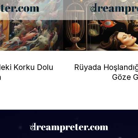
deki Korku Dolu
Rüyada Hoşlandı
a
Göze 