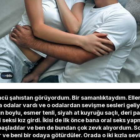
cü şahıstan görüyordum. Bir samanlıktaydım. Elle
a odalar vardı ve o odalardan sevişme sesleri geli
 boylu, esmer tenli, siyah at kuyruğu saçlı, deri pa
iki seksi kız girdi. İkisi de ilk önce bana oral seks 
başladılar ve ben de bundan çok zevk alıyordum. S
 ve beni bir odaya götürdüler. Orada o iki kızla s