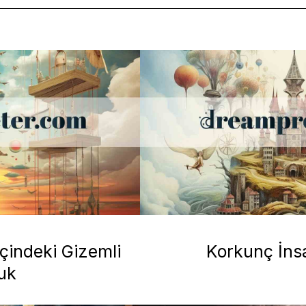
İçindeki Gizemli
Korkunç İnsa
uk