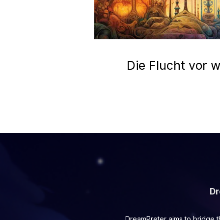
Die Flucht vor w
Dr
DreamPreter aims to bridge t