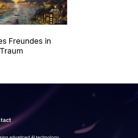
es Freundes in
 Traum
tact
using advanced AI technology.