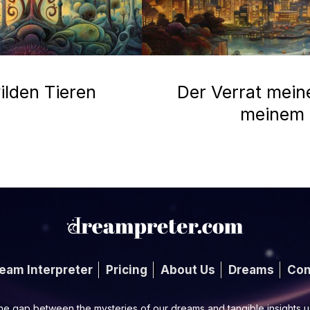
ilden Tieren
Der Verrat mein
meinem
eam Interpreter
Pricing
About Us
Dreams
Con
he gap between the mysteries of our dreams and tangible insights 