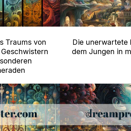
es Traums von
Die unerwartete
t Geschwistern
dem Jungen in 
esonderen
meraden