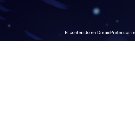
El contenido en
DreamPreter.com
e