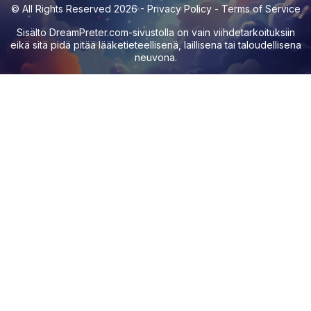
© All Rights Reserved 2026 -
Privacy Policy
-
Terms of Service
Sisältö
DreamPreter.com
-sivustolla on vain viihdetarkoituksiin
eikä sitä pidä pitää lääketieteellisenä, laillisena tai taloudellisena
neuvona.