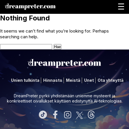
☰
Nothing Found
It seems we can’t find what you’re looking for. Perhaps
searching can help.
Haku:
Unien tulkinta
Hinnasto
Meistä
Unet
Ota yhteyttä
DreamPreter pyrkii yhdistämään uniemme mysteerit ja
konkreettiset oivallukset käyttäen edistynyttä AI-teknologiaa.