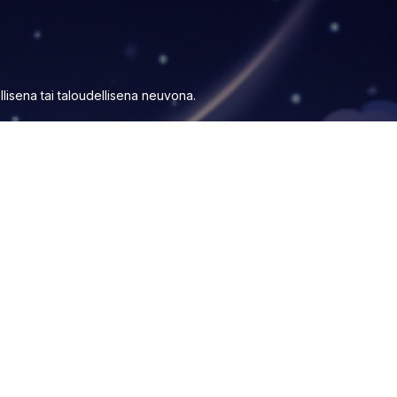
aillisena tai taloudellisena neuvona.