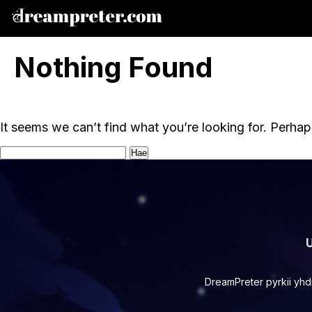
Nothing Found
It seems we can’t find what you’re looking for. Perhap
Haku:
U
DreamPreter pyrkii yhdi