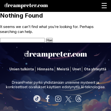
☰
Nothing Found
It seems we can’t find what you’re looking for. Perhaps
searching can help.
Haku:
Unien tulkinta
Hinnasto
Meistä
Unet
Ota yhteyttä
DreamPreter pyrkii yhdistämään uniemme mysteerit ja
konkreettiset oivallukset käyttäen edistynyttä AI-teknologiaa.