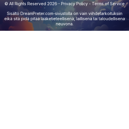
© All Rights Reserved 2026 -
Privacy Policy
-
Terms of Service
Sisältö
DreamPreter.com
-sivustolla on vain viihdetarkoituksiin
eikä sitä pidä pitää lääketieteellisenä, laillisena tai taloudellisena
neuvona.