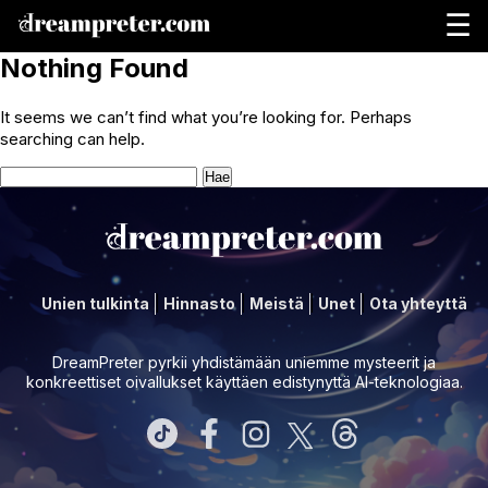
☰
Nothing Found
It seems we can’t find what you’re looking for. Perhaps
searching can help.
Haku:
Unien tulkinta
Hinnasto
Meistä
Unet
Ota yhteyttä
DreamPreter pyrkii yhdistämään uniemme mysteerit ja
konkreettiset oivallukset käyttäen edistynyttä AI-teknologiaa.