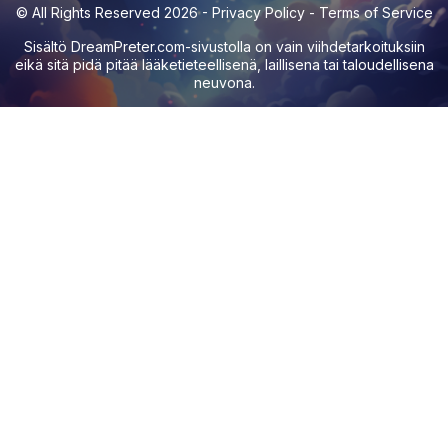
© All Rights Reserved 2026 -
Privacy Policy
-
Terms of Service
Sisältö
DreamPreter.com
-sivustolla on vain viihdetarkoituksiin
eikä sitä pidä pitää lääketieteellisenä, laillisena tai taloudellisena
neuvona.