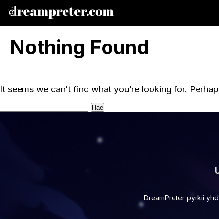
Nothing Found
It seems we can’t find what you’re looking for. Perhap
Haku:
U
DreamPreter pyrkii yhdi