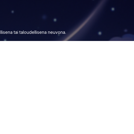
aillisena tai taloudellisena neuvona.