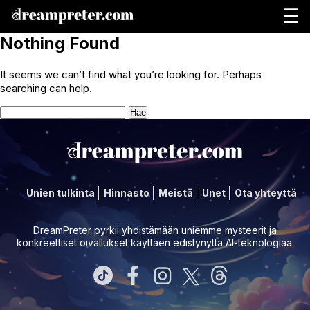
☰
Nothing Found
It seems we can’t find what you’re looking for. Perhaps
searching can help.
Haku:
Unien tulkinta
Hinnasto
Meistä
Unet
Ota yhteyttä
DreamPreter pyrkii yhdistämään uniemme mysteerit ja
konkreettiset oivallukset käyttäen edistynyttä AI-teknologiaa.