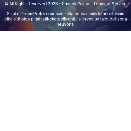
© All Rights Reserved 2026 -
Privacy Policy
-
Terms of Service
Sisältö
DreamPreter.com
-sivustolla on vain viihdetarkoituksiin
eikä sitä pidä pitää lääketieteellisenä, laillisena tai taloudellisena
neuvona.