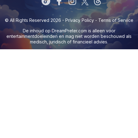
© All Rights Reserved 2026 -
Privacy Policy
-
Terms of Service
De inhoud op
DreamPreter.com
is alleen voor
entertainmentdoeleinden en mag niet worden beschouwd als
medisch, juridisch of financieel advies.