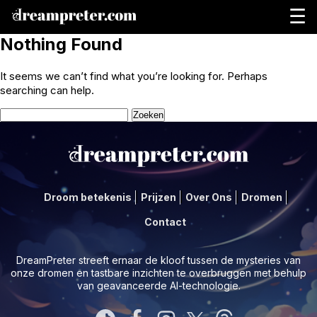
☰
Nothing Found
It seems we can’t find what you’re looking for. Perhaps
searching can help.
Zoeken
naar:
Droom betekenis
Prijzen
Over Ons
Dromen
Contact
DreamPreter streeft ernaar de kloof tussen de mysteries van
onze dromen en tastbare inzichten te overbruggen met behulp
van geavanceerde AI-technologie.