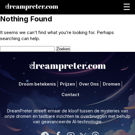
☰
Nothing Found
It seems we can’t find what you’re looking for. Perhaps
searching can help.
Zoeken
naar:
Droom betekenis
Prijzen
Over Ons
Dromen
Contact
DreamPreter streeft ernaar de kloof tussen de mysteries van
onze dromen en tastbare inzichten te overbruggen met behulp
van geavanceerde AI-technologie.