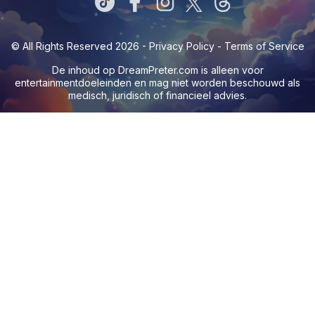
© All Rights Reserved 2026 -
Privacy Policy
-
Terms of Service
De inhoud op
DreamPreter.com
is alleen voor
entertainmentdoeleinden en mag niet worden beschouwd als
medisch, juridisch of financieel advies.