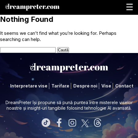
☰
Nothing Found
It seems we can’t find what you’re looking for. Perhaps
searching can help.
Caută
după:
Interpretare vise
Tarifare
Despre noi
Vise
Contact
DreamPreter își propune să pună puntea între misterele viselor
noastre și insight-uri tangibile folosind tehnologie AI avansată.