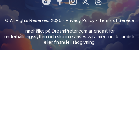
© All Rights Reserved 2026 -
Privacy Policy
-
Terms of Service
Innehållet på
DreamPreter.com
är endast för
underhållningssyften och ska inte anses vara medicinsk, juridisk
eller finansiell rådgivning.