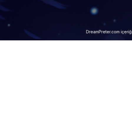
DreamPreter.com
içeriğ