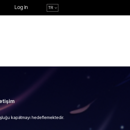
Log in
letişim
boşluğu kapatmayı hedeflemektedir.