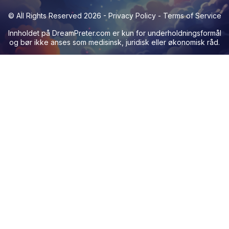
© All Rights Reserved 2026 -
Privacy Policy
-
Terms of Service
Innholdet på
DreamPreter.com
er kun for underholdningsformål
og bør ikke anses som medisinsk, juridisk eller økonomisk råd.